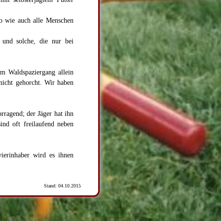
o wie auch alle Menschen
 und solche, die nur bei
em Waldspaziergang allein
 nicht gehorcht. Wir haben
rragend; der Jäger hat ihn
nd oft freilaufend neben
ierinhaber wird es ihnen
Stand: 04.10.2015