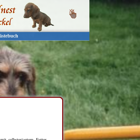
ästebuch
it selbsterjagtem Futter