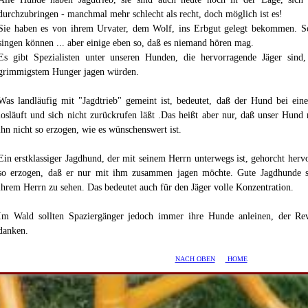
durchzubringen - manchmal mehr schlecht als recht, doch möglich ist es!
Sie haben es von ihrem Urvater, dem Wolf, ins Erbgut gelegt bekommen. S
singen können ... aber einige eben so, daß es niemand hören mag.
Es gibt Spezialisten unter unseren Hunden, die hervorragende Jäger sind,
grimmigstem Hunger jagen würden.
Was landläufig mit "Jagdtrieb" gemeint ist, bedeutet, daß der Hund bei ein
losläuft und sich nicht zurückrufen läßt .Das heißt aber nur, daß unser Hund
ihn nicht so erzogen, wie es wünschenswert ist.
Ein erstklassiger Jagdhund, der mit seinem Herrn unterwegs ist, gehorcht hervo
so erzogen, daß er nur mit ihm zusammen jagen möchte. Gute Jagdhunde si
ihrem Herrn zu sehen. Das bedeutet auch für den Jäger volle Konzentration.
Im Wald sollten Spaziergänger jedoch immer ihre Hunde anleinen, der Rev
danken.
NACH OBEN
HOME