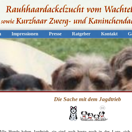
n
Impressionen
Presse
Ratgeber
Kontakt
G
Die Sache mit dem Jagdtrieb
Alle Hunde haben Jagdtrieb, sie sind auch heute noch in der Lage, sich m