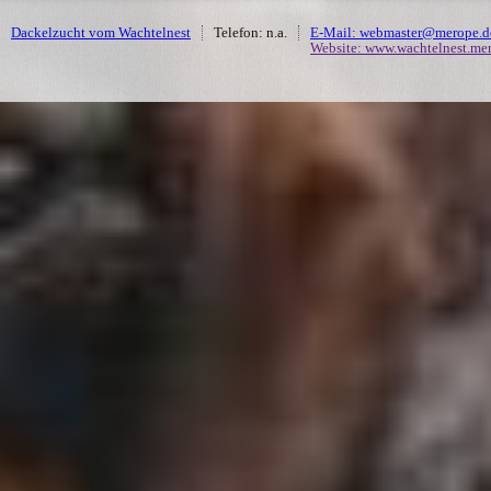
Dackelzucht vom Wachtelnest
Telefon: n.a.
E-Mail: webmaster@merope.d
Website: www.wachtelnest.me