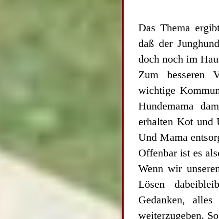
Das Thema ergibt
daß der Junghund
doch noch im Haus
Zum besseren Ve
wichtige Kommunik
Hundemama damit
erhalten Kot und 
Und Mama entsorg
Offenbar ist es a
Wenn wir unseren
Lösen dabeible
Gedanken, alles
weiterzugeben. So 