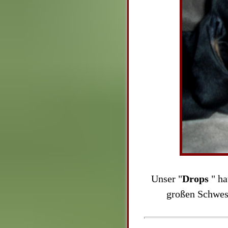
Unser "
Drops
" ha
großen Schwes