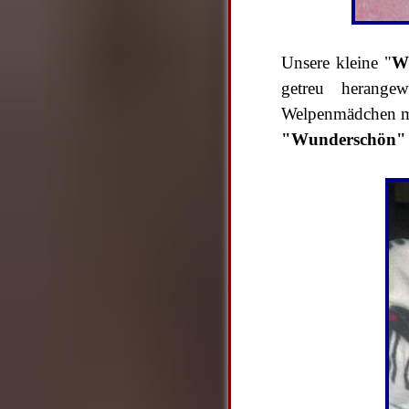
Unsere kleine "
W
getreu herangew
Welpenmädchen mi
"Wunderschön" i