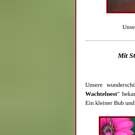
Unser
Mit St
Unsere wunderschö
Wachtelnest
" beka
Ein kleiner Bub un